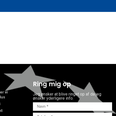
Ring mig op
er vi
Jeg ønsker at blive ringet op af da jeg
lus
ønsker yderligere info.
i
kt