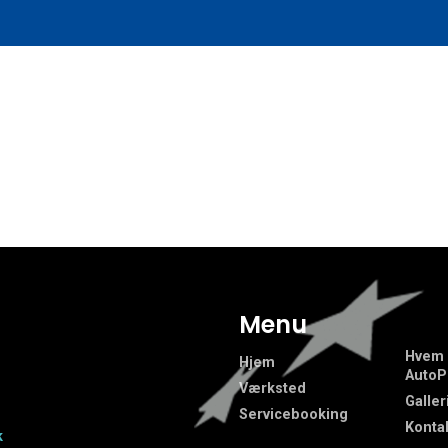
t
Menu
Hvem 
Hjem
AutoP
Værksted
Galler
Servicebooking
Konta
k