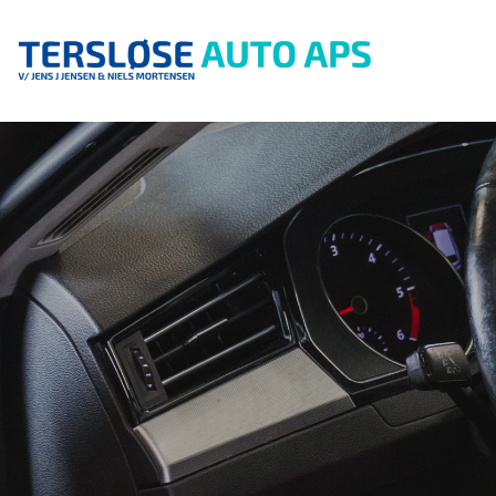
Gå
til
hovedindhold